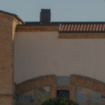
8
0
0
9
9
7
ღვინო ჩვენი ხელოვნებაა
8
8
6
7
7
5
4
6
6
0