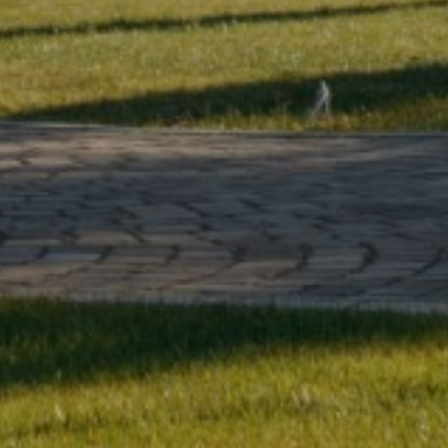
4
0
0
3
2
1
0