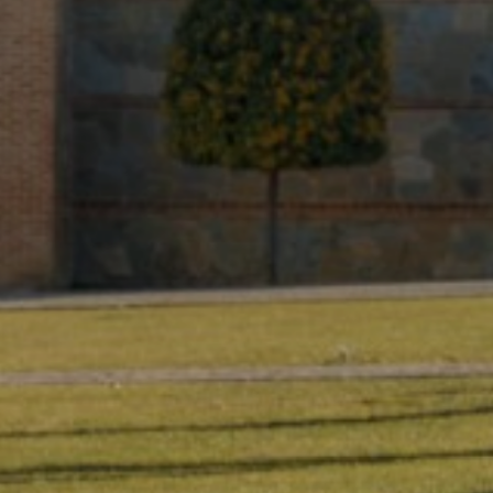
9
3
5
5
4
4
8
2
3
3
7
1
2
2
6
0
1
1
5