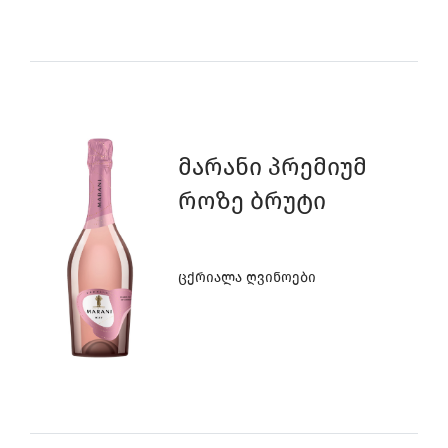
9
3
5
5
4
4
8
2
Მარანი Პრემიუმ
3
3
7
1
Როზე Ბრუტი
2
2
6
0
Ცქრიალა Ღვინოები
1
1
5