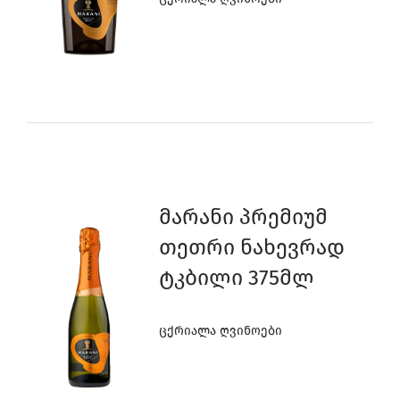
8
0
0
9
9
7
8
8
6
Მარანი Პრემიუმ
7
7
5
Თეთრი Ნახევრად
Ტკბილი 375მლ
4
6
6
0
Ცქრიალა Ღვინოები